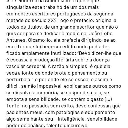
Arte Moderna da Gulbenkian. O que é que
singulariza este trabalho de um dos mais
eminentes escritores portugueses da segunda
metade do século XX? Logo o prefácio, original a
todos os títulos, de um grande escritor que não o
quis ser para se dedicar à medicina, João Lobo
Antunes. Oiçamo-lo, ele prefacia dirigindo-se ao
escritor que foi bem-sucedido onde podia ter
ficado amplamente inutilizado: “Devo dizer-lhe que
é escassa a produção literária sobre a doença
vascular cerebral. A razão é simples: é que ela
seca a fonte de onde brota o pensamento ou
perturba o rio por onde ele se escoa, e assim é
difícil, se não impossível, explicar aos outros como
se dissolve a memória, se suspende a fala, se
embota a sensibilidade, se contém o gesto (…)
Tentei no passado, sem êxito, devo confessar, que
pacientes meus, com patologias e equipamento
algo semelhante seu – inteligência, sensibilidade,
poder de análise, talento discursivo,