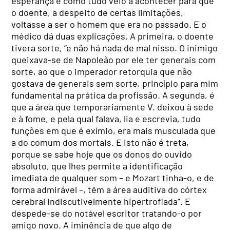
esperança e como tudo veio a acontecer para que
o doente, a despeito de certas limitações,
voltasse a ser o homem que era no passado. E o
médico dá duas explicações. A primeira, o doente
tivera sorte, “e não há nada de mal nisso. O inimigo
queixava-se de Napoleão por ele ter generais com
sorte, ao que o imperador retorquia que não
gostava de generais sem sorte, princípio para mim
fundamental na prática da profissão. A segunda, é
que a área que temporariamente V. deixou à sede
e à fome, e pela qual falava, lia e escrevia, tudo
funções em que é exímio, era mais musculada que
a do comum dos mortais. E isto não é treta,
porque se sabe hoje que os donos do ouvido
absoluto, que lhes permite a identificação
imediata de qualquer som – e Mozart tinha-o, e de
forma admirável –, têm a área auditiva do córtex
cerebral indiscutivelmente hipertrofiada”. E
despede-se do notável escritor tratando-o por
amigo novo. A iminência de que algo de