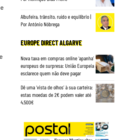
te
Albufeira, trânsito, ruído e equilíbrio |
Por António Nóbrega
EUROPE DIRECT ALGARVE
de
Nova taxa em compras online ‘apanha’
europeus de surpresa: União Europeia
esclarece quem não deve pagar
Dê uma ‘vista de olhos’ à sua carteira:
estas moedas de 2€ podem valer até
4.500€