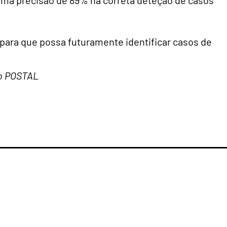
ma precisão de 89% na correta deteção de casos
ara que possa futuramente identificar casos de
 do POSTAL