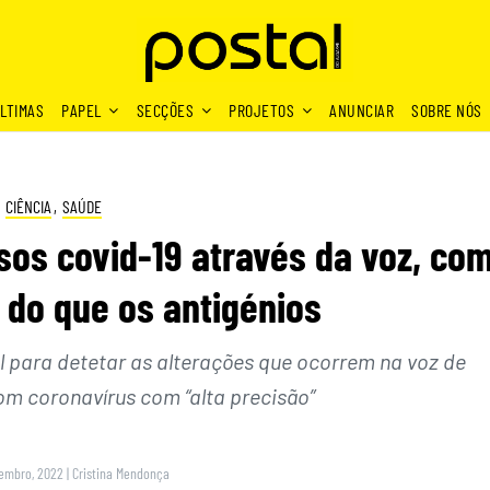
LTIMAS
PAPEL
SECÇÕES
PROJETOS
ANUNCIAR
SOBRE NÓS
CIÊNCIA
,
SAÚDE
sos covid-19 através da voz, co
 do que os antigénios
ial para detetar as alterações que ocorrem na voz de
om coronavírus com “alta precisão”
tembro, 2022
|
Cristina Mendonça