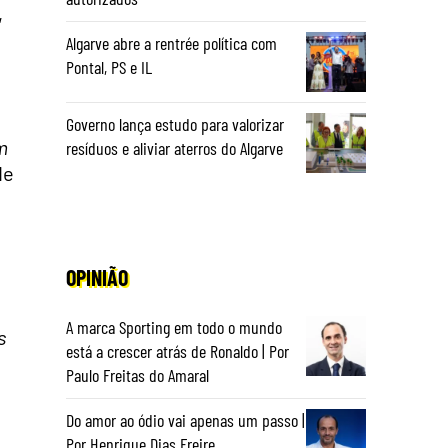
,
Algarve abre a rentrée política com
Pontal, PS e IL
Governo lança estudo para valorizar
m
resíduos e aliviar aterros do Algarve
de
OPINIÃO
A marca Sporting em todo o mundo
s
está a crescer atrás de Ronaldo | Por
Paulo Freitas do Amaral
Do amor ao ódio vai apenas um passo |
Por Henrique Dias Freire