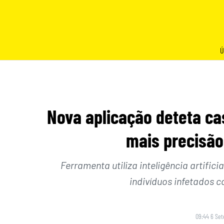
Skip
to
content
Ú
Nova aplicação deteta ca
mais precisão
Ferramenta utiliza inteligência artific
indivíduos infetados c
09:44 6 Se