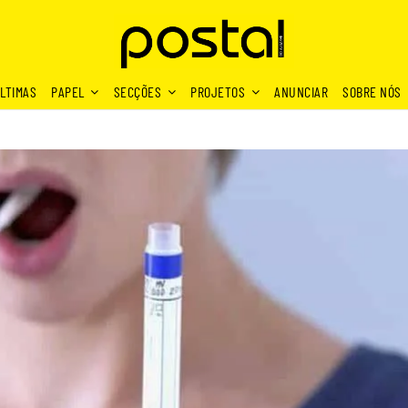
LTIMAS
PAPEL
SECÇÕES
PROJETOS
ANUNCIAR
SOBRE NÓS