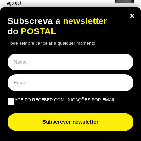
Açores)
×
Subscreva a
newsletter
do
POSTAL
OPINIÃO
Pode sempre cancelar a qualquer momento
Beatriz Garcia, 40 Anos de ECoCs, a família Ecoc e a
Next Culture | Por João Palmeiro
A Estrela da Manhã – nova saga do norueguês Karl Ove
Knausgard | Por Paulo Serra
ACEITO RECEBER COMUNICAÇÕES POR EMAIL
Profissional não profissionalizada – Uma reflexão de
agosto | Por Ana Alexandra Resende
Subscrever newsletter
EUROPE DIRECT ALGARVE