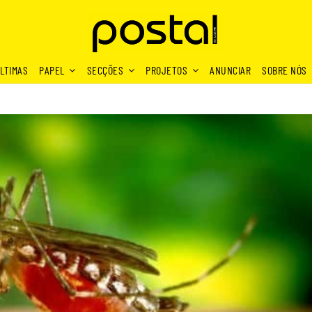
LTIMAS
PAPEL
SECÇÕES
PROJETOS
ANUNCIAR
SOBRE NÓS