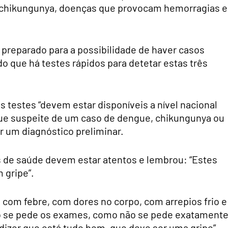
e chikungunya, doenças que provocam hemorragias e
 preparado para a possibilidade de haver casos
o que há testes rápidos para detetar estas três
s testes “devem estar disponíveis a nível nacional
que suspeite de um caso de dengue, chikungunya ou
r um diagnóstico preliminar.
is de saúde devem estar atentos e lembrou: “Estes
 gripe”.
com febre, com dores no corpo, com arrepios frio e
do se pede os exames, como não se pede exatamente
izer que está tudo bem, que deve ser uma gripe”,