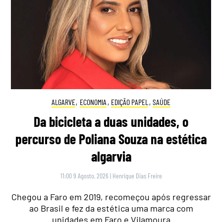
ALGARVE
,
ECONOMIA
,
EDIÇÃO PAPEL
,
SAÚDE
Da bicicleta a duas unidades, o
percurso de Poliana Souza na estética
algarvia
11:00 9 Agosto, 2026
|
Henrique Dias Freire
Chegou a Faro em 2019, recomeçou após regressar
ao Brasil e fez da estética uma marca com
unidades em Faro e Vilamoura