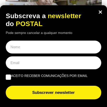
×
Subscreva a
newsletter
do
POSTAL
Pode sempre cancelar a qualquer momento
ECONOMIA
,
EUROPA
“Considero insuficiente”: reformada de
67 anos recebe 1.790€ mas considera a
ACEITO RECEBER COMUNICAÇÕES POR EMAIL
pensão ‘injusta’
18:00 2 Agosto, 2026
|
Rubén Gonçalves
Subscrever newsletter
Depois de 25 anos a trabalhar como auxiliar de
enfermagem, a reformada francesa recebe 1.790