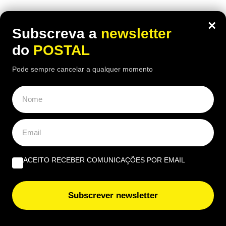
Há uma paragem na Nacional 125 onde uma das
×
receitas mais conhecidas de frango assado do
Subscreva a
newsletter
Algarve continuam a chamar clientes durante o
do
POSTAL
verão
Pode sempre cancelar a qualquer momento
ÚLTIMAS NOTÍCIAS
Marisco da Ria Formosa e grandes concertos animam
seis noites em Olhão
ACEITO RECEBER COMUNICAÇÕES POR EMAIL
Funcionário com 30 anos de casa despedido do El Corte
Inglés por levar 4 sacos de compras sem pagar: tribunal
teve decisão final e não ‘perdoou’
Subscrever newsletter
Portugal prepara-se para eclipse total do Sol pela