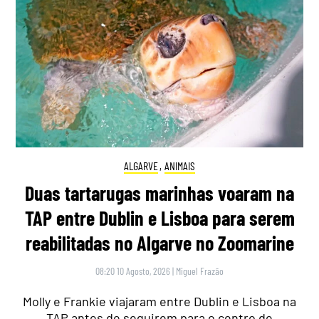
ALGARVE
,
ANIMAIS
Duas tartarugas marinhas voaram na
TAP entre Dublin e Lisboa para serem
reabilitadas no Algarve no Zoomarine
08:20 10 Agosto, 2026
|
Miguel Frazão
Molly e Frankie viajaram entre Dublin e Lisboa na
TAP antes de seguirem para o centro de