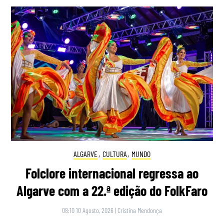
ALGARVE
,
CULTURA
,
MUNDO
Folclore internacional regressa ao
Algarve com a 22.ª edição do FolkFaro
08:10 10 Agosto, 2026
|
Cristina Mendonça