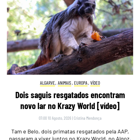
ALGARVE
,
ANIMAIS
,
EUROPA
,
VÍDEO
Dois saguis resgatados encontram
novo lar no Krazy World [vídeo]
07:00 10 Agosto, 2026
|
Cristina Mendonça
Tam e Belo, dois primatas resgatados pela AAP,
passaram a viver juntos no Krazy World, no Algoz,