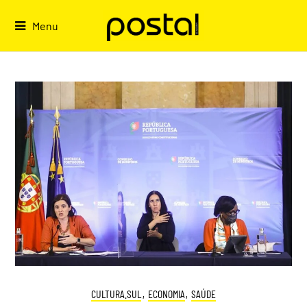
Skip
to
Menu
content
CULTURA.SUL
,
ECONOMIA
,
SAÚDE