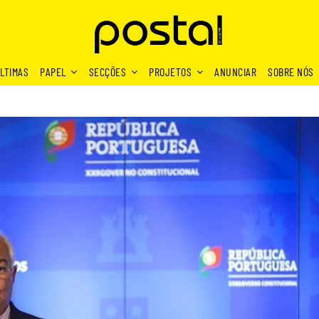
LTIMAS
PAPEL
SECÇÕES
PROJETOS
ANUNCIAR
SOBRE NÓS