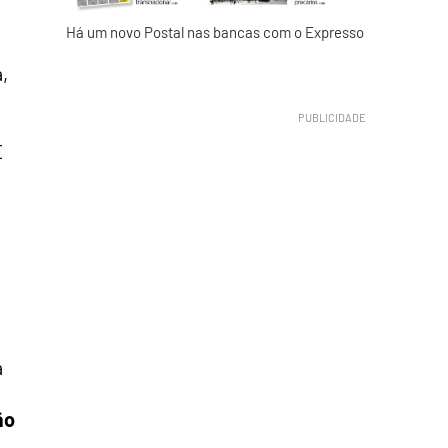
Há um novo Postal nas bancas com o Expresso
,
E
.
á
ão