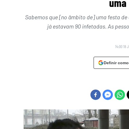
uma 
Sabemos que [no âmbito de] uma festa de 
já estavam 90 infetadas. As pesso
14:00 18 
Definir como