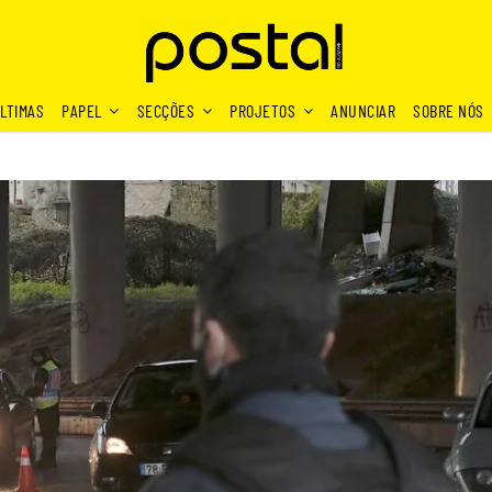
LTIMAS
PAPEL
SECÇÕES
PROJETOS
ANUNCIAR
SOBRE NÓS