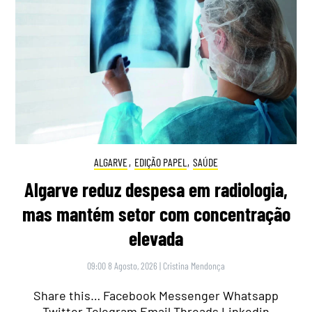
ALGARVE
,
EDIÇÃO PAPEL
,
SAÚDE
Algarve reduz despesa em radiologia,
mas mantém setor com concentração
elevada
09:00 8 Agosto, 2026
|
Cristina Mendonça
Share this… Facebook Messenger Whatsapp
Twitter Telegram Email Threads Linkedin