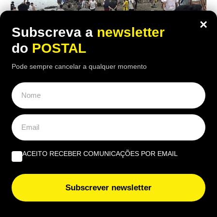
×
Subscreva a
newsletter
do
POSTAL
Pode sempre cancelar a qualquer momento
ALGARVE
,
EDIÇÃO PAPEL
Crise em Ceuta leva a reforço da
vigilância marítima no Algarve
08:05 8 Agosto, 2026
|
Cristina Mendonça
ACEITO RECEBER COMUNICAÇÕES POR EMAIL
Patrulhas diárias por mar e terra reforçaram a
vigilância no litoral algarvio, após a entrada em
Subscrever newsletter
massa de migrantes vindos de Marrocos em Ceuta