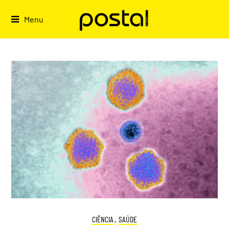
Skip
to
Menu
content
CIÊNCIA
,
SAÚDE