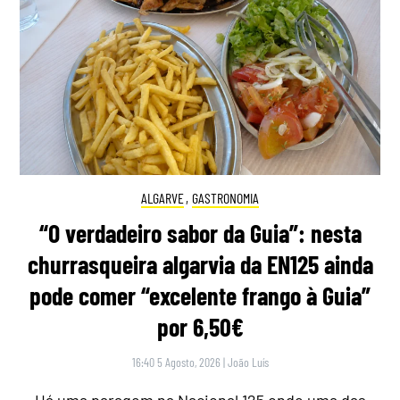
ALGARVE
,
GASTRONOMIA
“O verdadeiro sabor da Guia”: nesta
churrasqueira algarvia da EN125 ainda
pode comer “excelente frango à Guia”
por 6,50€
16:40 5 Agosto, 2026
|
João Luís
Há uma paragem na Nacional 125 onde uma das