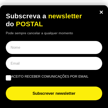
×
Subscreva a
newsletter
do
POSTAL
Pode sempre cancelar a qualquer momento
ACEITO RECEBER COMUNICAÇÕES POR EMAIL
CIÊNCIA
,
NACIONAL
Falta uma semana para o eclipse solar:
Subscrever newsletter
este é o guia para observar o fenómeno
em segurança