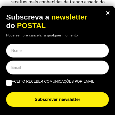
receitas mais conhecidas de frango assado do
Algarve continuam a chamar clientes durante o
×
verão
Subscreva a
newsletter
do
POSTAL
Pode sempre cancelar a qualquer momento
ACEITO RECEBER COMUNICAÇÕES POR EMAIL
Subscrever newsletter
ECONOMIA
,
EUROPA