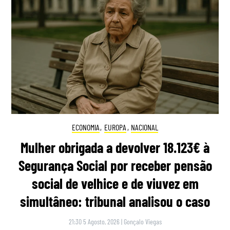
ECONOMIA
,
EUROPA
,
NACIONAL
Mulher obrigada a devolver 18.123€ à
Segurança Social por receber pensão
social de velhice e de viuvez em
simultâneo: tribunal analisou o caso
21:30 5 Agosto, 2026
|
Gonçalo Viegas