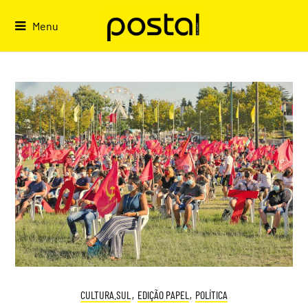
Skip
to
Menu
content
CULTURA.SUL
,
EDIÇÃO PAPEL
,
POLÍTICA