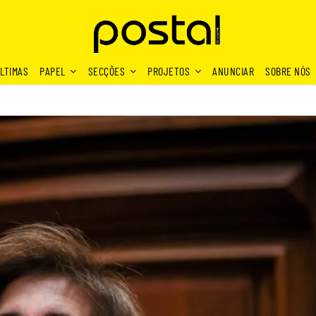
LTIMAS
PAPEL
SECÇÕES
PROJETOS
ANUNCIAR
SOBRE NÓS