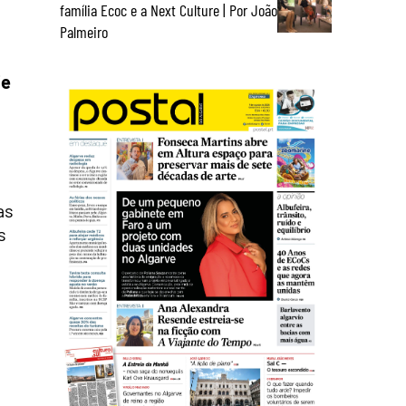
família Ecoc e a Next Culture | Por João
Palmeiro
je
as
s