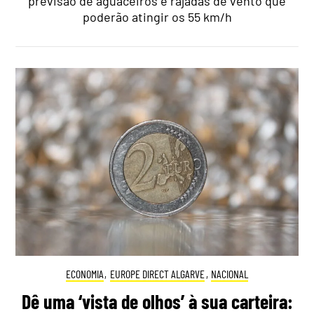
previsão de aguaceiros e rajadas de vento que
poderão atingir os 55 km/h
ECONOMIA
,
EUROPE DIRECT ALGARVE
,
NACIONAL
Dê uma ‘vista de olhos’ à sua carteira: