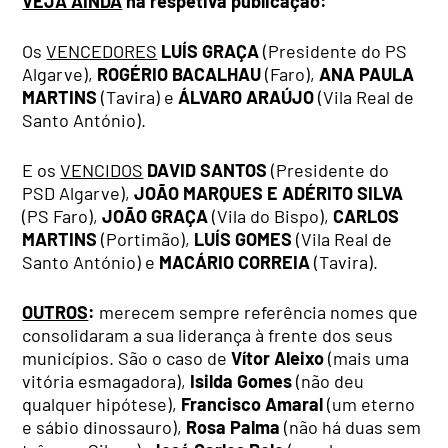
VEJA AINDA
na respetiva publicação:
Os
VENCEDORES
LUÍS GRAÇA
(Presidente do PS
Algarve),
ROGÉRIO BACALHAU
(Faro),
ANA PAULA
MARTINS
(Tavira) e
ÁLVARO ARAÚJO
(Vila Real de
Santo António).
E os
VENCIDOS
DAVID SANTOS
(Presidente do
PSD Algarve),
JOÃO MARQUES E ADÉRITO SILVA
(PS Faro),
JOÃO GRAÇA
(Vila do Bispo),
CARLOS
MARTINS
(Portimão),
LUÍS GOMES
(Vila Real de
Santo António) e
MACÁRIO CORREIA
(Tavira).
OUTROS
:
merecem sempre referência nomes que
consolidaram a sua liderança à frente dos seus
municípios. São o caso de
Vítor Aleixo
(mais uma
vitória esmagadora),
Isilda Gomes
(não deu
qualquer hipótese),
Francisco Amaral
(um eterno
e sábio dinossauro),
Rosa Palma
(não há duas sem