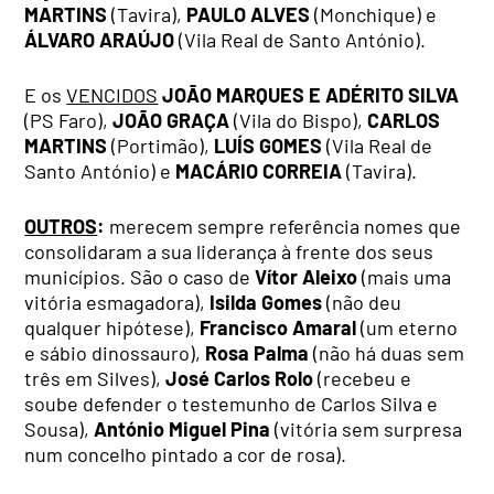
MARTINS
(Tavira),
PAULO ALVES
(Monchique) e
ÁLVARO ARAÚJO
(Vila Real de Santo António).
E os
VENCIDOS
JOÃO MARQUES E ADÉRITO SILVA
(PS Faro),
JOÃO GRAÇA
(Vila do Bispo),
CARLOS
MARTINS
(Portimão),
LUÍS GOMES
(Vila Real de
Santo António) e
MACÁRIO CORREIA
(Tavira).
OUTROS
:
merecem sempre referência nomes que
consolidaram a sua liderança à frente dos seus
municípios. São o caso de
Vítor Aleixo
(mais uma
vitória esmagadora),
Isilda Gomes
(não deu
qualquer hipótese),
Francisco Amaral
(um eterno
e sábio dinossauro),
Rosa Palma
(não há duas sem
três em Silves),
José Carlos Rolo
(recebeu e
soube defender o testemunho de Carlos Silva e
Sousa),
António Miguel Pina
(vitória sem surpresa
num concelho pintado a cor de rosa).