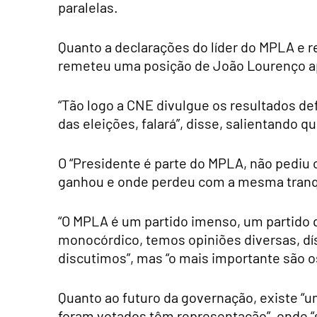
paralelas.
Quanto a declarações do líder do MPLA e r
remeteu uma posição de João Lourenço ape
“Tão logo a CNE divulgue os resultados de
das eleições, falará”, disse, salientando q
O “Presidente é parte do MPLA, não pediu
ganhou e onde perdeu com a mesma tranqu
“O MPLA é um partido imenso, um partido 
monocórdico, temos opiniões diversas, d
discutimos”, mas “o mais importante são o
Quanto ao futuro da governação, existe “
foram votados têm representação”, onde “se