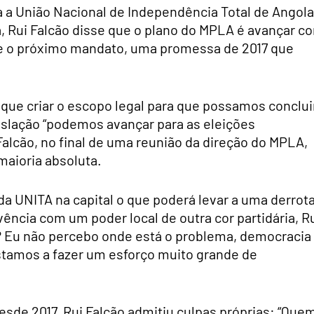
a a União Nacional de Independência Total de Angola
ra, Rui Falcão disse que o plano do MPLA é avançar c
te o próximo mandato, uma promessa de 2017 que
que criar o escopo legal para que possamos conclui
islação “podemos avançar para as eleições
alcão, no final de uma reunião da direção do MPLA,
aioria absoluta.
 da UNITA na capital o que poderá levar a uma derrot
ência com um poder local de outra cor partidária, R
? Eu não percebo onde está o problema, democracia
stamos a fazer um esforço muito grande de
esde 2017, Rui Falcão admitiu culpas próprias: “Que