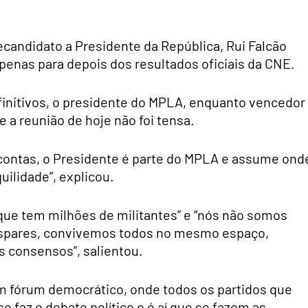
ecandidato a Presidente da República, Rui Falcão
nas para depois dos resultados oficiais da CNE.
finitivos, o presidente do MPLA, enquanto vencedor
ue a reunião de hoje não foi tensa.
 contas, o Presidente é parte do MPLA e assume ond
ilidade”, explicou.
que tem milhões de militantes” e “nós não somos
íspares, convivemos todos no mesmo espaço,
s consensos”, salientou.
um fórum democrático, onde todos os partidos que
 faz o debate político e é aí que se fazem as