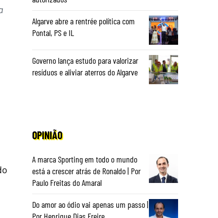
a
Algarve abre a rentrée política com
Pontal, PS e IL
Governo lança estudo para valorizar
resíduos e aliviar aterros do Algarve
OPINIÃO
A marca Sporting em todo o mundo
do
está a crescer atrás de Ronaldo | Por
Paulo Freitas do Amaral
Do amor ao ódio vai apenas um passo |
Por Henrique Dias Freire