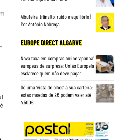
om
Albufeira, trânsito, ruído e equilíbrio |
Por António Nóbrega
EUROPE DIRECT ALGARVE
r
Nova taxa em compras online ‘apanha’
europeus de surpresa: União Europeia
esclarece quem não deve pagar
Dê uma ‘vista de olhos’ à sua carteira:
a
estas moedas de 2€ podem valer até
ui
4.500€
 é
m