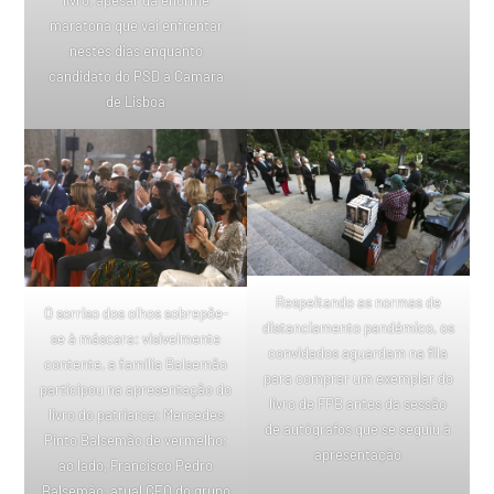
maratona que vai enfrentar
nestes dias enquanto
candidato do PSD à Câmara
de Lisboa
Respeitando as normas de
O sorriso dos olhos sobrepõe-
distanciamento pandémico, os
se à máscara: visivelmente
convidados aguardam na fila
contente, a família Balsemão
para comprar um exemplar do
participou na apresentação do
livro de FPB antes da sessão
livro do patriarca: Mercedes
de autógrafos que se seguiu à
Pinto Balsemão de vermelho;
apresentação
ao lado, Francisco Pedro
Balsemão, atual CEO do grupo