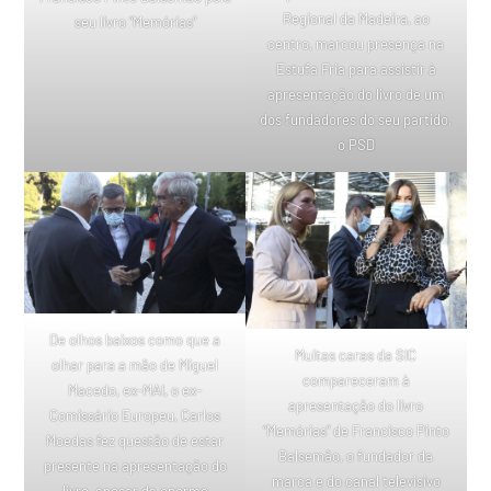
Regional da Madeira, ao
seu livro “Memórias”
centro, marcou presença na
Estufa Fria para assistir à
apresentação do livro de um
dos fundadores do seu partido,
o PSD
De olhos baixos como que a
Muitas caras da SIC
olhar para a mão de Miguel
compareceram à
Macedo, ex-MAI, o ex-
apresentação do livro
Comissário Europeu, Carlos
“Memórias” de Francisco Pinto
Moedas fez questão de estar
Balsemão, o fundador da
presente na apresentação do
marca e do canal televisivo
livro, apesar da enorme