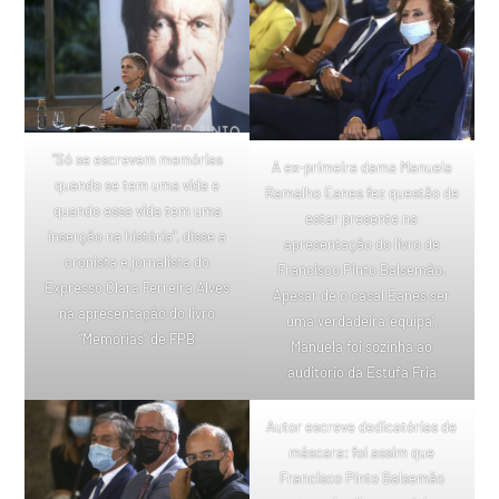
“Só se escrevem memórias
A ex-primeira dama Manuela
quando se tem uma vida e
Ramalho Eanes fez questão de
quando essa vida tem uma
estar presente na
inserção na história”, disse a
apresentação do livro de
cronista e jornalista do
Francisco Pinto Balsemão.
Expresso Clara Ferreira Alves
Apesar de o casal Eanes ser
na apresentação do livro
uma verdadeira ‘equipa’,
“Memórias” de FPB
Manuela foi sozinha ao
auditório da Estufa Fria
Autor escreve dedicatórias de
máscara: foi assim que
Francisco Pinto Balsemão