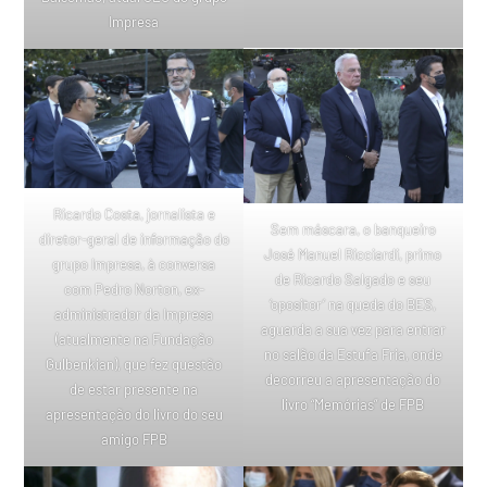
Impresa
Ricardo Costa, jornalista e
Sem máscara, o banqueiro
diretor-geral de informação do
José Manuel Ricciardi, primo
grupo Impresa, à conversa
de Ricardo Salgado e seu
com Pedro Norton, ex-
‘opositor’ na queda do BES,
administrador da Impresa
aguarda a sua vez para entrar
(atualmente na Fundação
no salão da Estufa Fria, onde
Gulbenkian), que fez questão
decorreu a apresentação do
de estar presente na
livro “Memórias” de FPB
apresentação do livro do seu
amigo FPB