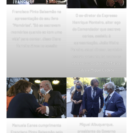
Francisco Pinto Balsemão na
O ex-diretor do Expresso
apresentação do seu livro
Henrique Monteiro, alter ego
“Memórias”. “Só se escrevem
do Comendador que escreve
memórias quando se tem uma
cartas, assistiu à
vida” para contar, disse Clara
apresentação. João Vieira
Ferreira Alves na sessão
Pereira, atual diretor, também
esteve presente, tal como os
elementos da direção Martim
Silva e Miguel Cadete
Miguel Albuquerque,
Manuela Eanes cumprimenta
presidente do Governo
Francisco Pinto Balsemão pelo