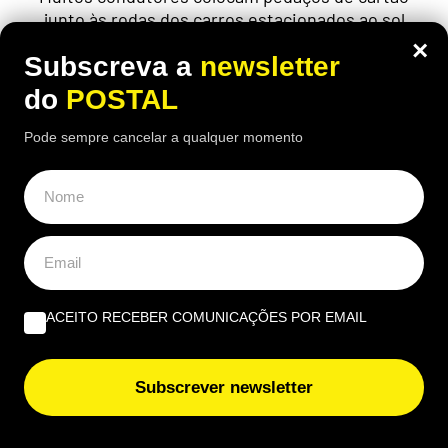
junto às rodas dos carros estacionados ao sol
×
Subscreva a
newsletter
do
POSTAL
Pode sempre cancelar a qualquer momento
ACEITO RECEBER COMUNICAÇÕES POR EMAIL
ALGARVE
,
DESPORTO
Subscrever newsletter
Santiago Mesa vence ao sprint em