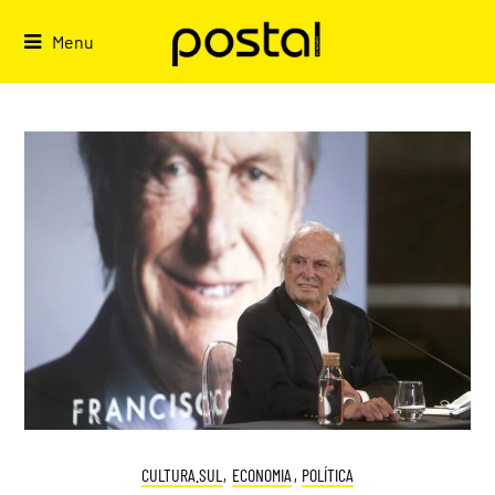
Skip
to
Menu
content
CULTURA.SUL
,
ECONOMIA
,
POLÍTICA