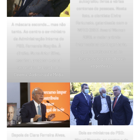
autografou livros a várias
centenas de pessoas. Nesta
foto, a cientista Elvira
Fortunato, galardoada com o
A máscara esconde… mas não
WFEO GREE Award Women
tanto. Ao centro o ex-ministro
2020, o maior prémio
da Administração Interna do
internacional de Engenharia,
PSD, Fernando Negrão. À
que premeia o trabalho
direita, Nuno Artur Silva,
desenvolvido por mulheres
escritor, produtor e atual
engenheiras
secretário de Estado do
Cinema, Audiovisual e Media
Dois ex-ministros do PSD:
Depois de Clara Ferreira Alves,