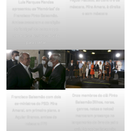
Miguel Macedo, ao centro e de
Luís Marques Mendes
máscara, Mira Amara, à direita
apresentou as “Memórias” de
e sem máscara
Francisco Pinto Balsemão.
Ambos evocaram a condição
de “amigos” do homem que
tem muitas histórias de vida
para contar
Onze membros do clã Pinto
Francisco Balsemão com dois
Balsemão (filhos, noras,
ex-ministros do PSD: Mira
genros, netas e netos)
Amaral, em primeiro plano, e
marcaram presença no
Aguiar Branco, ambos de
lançamento do livro do pai e
máscara FP2
avô. Mercedes Balsemão