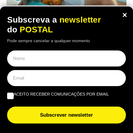
MUNDO
,
VIDA & LAZER
×
Subscreva a
newsletter
“Com 1.000€/mês temos tudo aqui”:
do
POSTAL
reformados franceses rendidos a
Pode sempre cancelar a qualquer momento
destino paradisíaco a 2 h de Portugal
onde a vida é barata e há 300 dias de
sol por ano
18:10 8 Agosto, 2026
|
Gonçalo Viegas
Reformados franceses vão 'esquecendo' a Europa
ACEITO RECEBER COMUNICAÇÕES POR EMAIL
e optando por este destino onde o custo de vida é
baixo e o clima quente a cerca de 2 horas de
Portugal
Subscrever newsletter