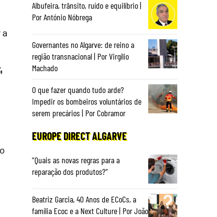
Albufeira, trânsito, ruído e equilíbrio |
Por António Nóbrega
 a
Governantes no Algarve: de reino a
região transnacional | Por Virgílio
Machado
4
O que fazer quando tudo arde?
Impedir os bombeiros voluntários de
serem precários | Por Cobramor
EUROPE DIRECT ALGARVE
co
“Quais as novas regras para a
reparação dos produtos?”
:
Beatriz Garcia, 40 Anos de ECoCs, a
família Ecoc e a Next Culture | Por João