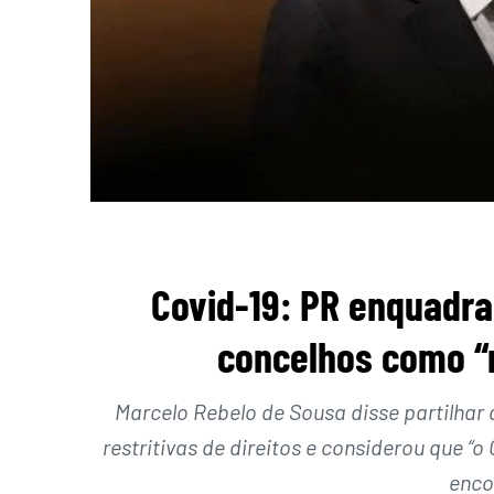
Covid-19: PR enquadra 
concelhos como 
Marcelo Rebelo de Sousa disse partilhar
restritivas de direitos e considerou que 
enco