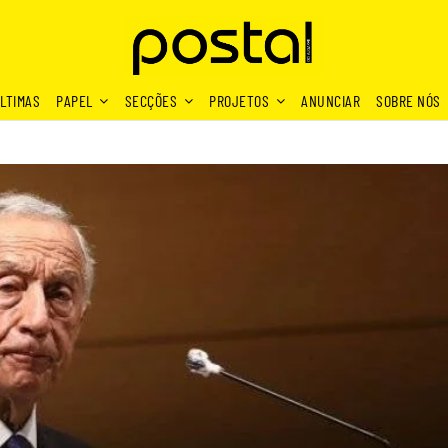
LTIMAS
PAPEL
SECÇÕES
PROJETOS
ANUNCIAR
SOBRE NÓS