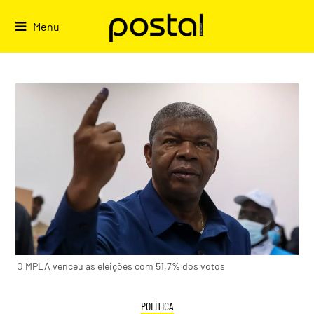
Skip
to
Menu
content
O MPLA venceu as eleições com 51,7% dos votos
POLÍTICA