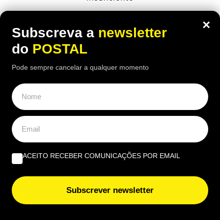
×
Subscreva a
newsletter
do
POSTAL
Pode sempre cancelar a qualquer momento
ACEITO RECEBER COMUNICAÇÕES POR EMAIL
ALGARVE
,
GASTRONOMIA
Subscrever newsletter
“O verdadeiro sabor da Guia”: nesta
churrasqueira algarvia da EN125 ainda