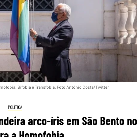
omofobia, Bifobia e Transfobia. Foto António Costa/Twitter
POLÍTICA
ndeira arco-íris em São Bento n
tra a Homofobia