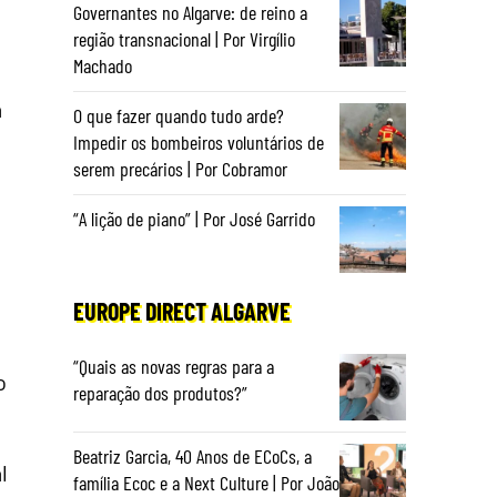
Governantes no Algarve: de reino a
região transnacional | Por Virgílio
Machado
a
O que fazer quando tudo arde?
Impedir os bombeiros voluntários de
serem precários | Por Cobramor
“A lição de piano” | Por José Garrido
EUROPE DIRECT ALGARVE
“Quais as novas regras para a
o
reparação dos produtos?”
Beatriz Garcia, 40 Anos de ECoCs, a
l
família Ecoc e a Next Culture | Por João