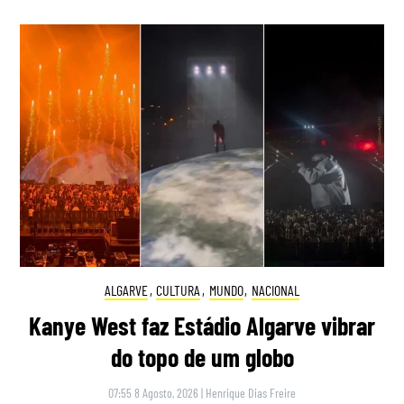
ALGARVE
,
CULTURA
,
MUNDO
,
NACIONAL
Kanye West faz Estádio Algarve vibrar
do topo de um globo
07:55 8 Agosto, 2026
|
Henrique Dias Freire