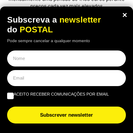
preços cada vez mais elevados
×
Subscreva a
newsletter
do
POSTAL
Pode sempre cancelar a qualquer momento
ACEITO RECEBER COMUNICAÇÕES POR EMAIL
ALGARVE
,
GASTRONOMIA
Subscrever newsletter
“O verdadeiro sabor da Guia”: nesta