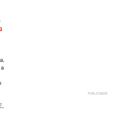
o
a
a,
 a
o
E,