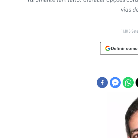
vias d
11:10 5 Se
Definir como