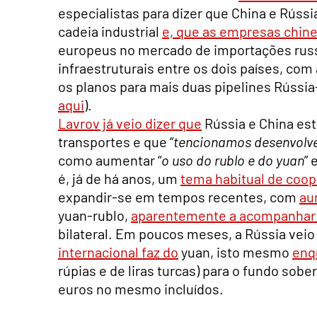
especialistas para dizer que China e Rússi
cadeia industrial
e, que as empresas chin
europeus no mercado de importações russ
infraestruturais entre os dois países, co
os planos para mais duas pipelines Rússia-
aqui
).
Lavrov já veio dizer que
Rússia e China est
transportes e que “
tencionamos desenvolve
como aumentar “
o uso do rublo e do yuan
” 
é, já de há anos, um
tema habitual de coo
expandir-se em tempos recentes, com
au
yuan-rublo,
aparentemente a acompanhar
bilateral. Em poucos meses, a Rússia vei
internacional faz do
yuan, isto mesmo
enq
rúpias e de liras turcas) para o fundo so
euros no mesmo incluídos.