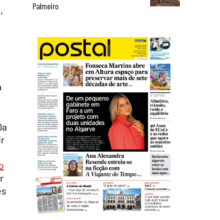
Palmeiro
,
a
Da
ir
o
r
es