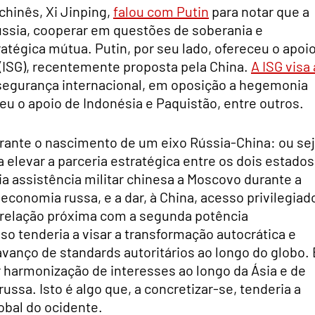
hinês, Xi Jinping,
falou com Putin
para notar que a
ússia, cooperar em questões de soberania e
tégica mútua. Putin, por seu lado, ofereceu o apoi
 (ISG), recentemente proposta pela China.
A ISG visa 
 segurança internacional, em oposição a hegemonia
eu o apoio de Indonésia e Paquistão, entre outros.
perante o nascimento de um eixo Rússia-China: ou sej
elevar a parceria estratégica entre os dois estados
ia assistência militar chinesa a Moscovo durante a
 economia russa, e a dar, à China, acesso privilegiad
a relação próxima com a segunda potência
o tenderia a visar a transformação autocrática e
vanço de standards autoritários ao longo do globo. 
 harmonização de interesses ao longo da Ásia e de
ussa. Isto é algo que, a concretizar-se, tenderia a
obal do ocidente.