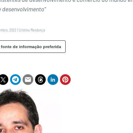
e desenvolvimento”
tembro, 2022
|
Cristina Mendonça
 fonte de informação preferida