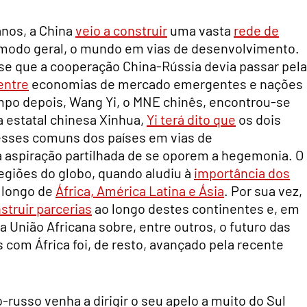
anos, a China
veio a construir
uma vasta
rede de
e modo geral, o mundo em vias de desenvolvimento.
sse que a cooperação China-Rússia devia passar pela
entre
economias de mercado emergentes e nações
mpo depois, Wang Yi, o MNE chinês, encontrou-se
 estatal chinesa Xinhua,
Yi terá dito que
os dois
esses comuns dos países em vias de
a aspiração partilhada de se oporem a hegemonia. O
 regiões do globo, quando aludiu à
importância dos
o longo de
África, América Latina e Ásia
. Por sua vez,
struir parcerias
ao longo destes continentes e, em
a União Africana sobre, entre outros, o futuro das
s com África foi, de resto, avançado pela recente
russo venha a dirigir o seu apelo a muito do Sul