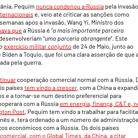
rânia, Pequim
nunca condenou a Rússia
pela invasão
nternacionais
e, veio até criticar as sanções como
semanas após a invasão, Wang Yi, Ministro dos
mava que
a Rússia é “
a mais importante parceira
 desenvolveriam “
uma parceria abrangente
”. Este
lo
exercício militar conjunto
de 24 de Maio, junto ao
 Biden a Tóquio, que foi uma clara asserção de que 
zada pela guerra.
tinuar
cooperação comercial normal com a Rússia. 
is países
tem vindo a crescer
, com a China a expand
s e a tornar-se num destino preferencial para
 cooperará com a Rússia
em energia, finança, C&T e, n
gton Post
, Pequim tem vindo a trabalhar para facilita
hinês e, terá ordenado a um número de administraçõ
ços económicos com a Rússia. Os dois países
comercial, com o Global Times, da China, a citar