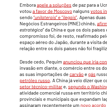
Embora
apele a soluções
de paz para a Uc
votou
a favor de Moscovo
nalguns
votos i
sendo
“
unilaterais
” e “
ilegais
”
. Apenas duas 
Negócios Estrangeiros (MNE) chinês,
afir
estratégica
” da China e que os dois países
compromisso foi, de resto, reafirmado pe
espaço aéreo do Japão, durante a visita de
relação entre os dois países não foi fragili
Desde cedo, Pequim
anunciou que iria con
invasão em diante, o comércio entre os do
as suas importações de
carvão
e
gás
russo
petróleo russo
. A China já veio dizer que
setor técnico-militar
e,
segundo o Washin
atividade comercial russa em território c
provinciais e municipais que expandam la
assinaram recentemente um
novo acordo 