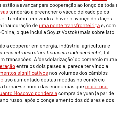
a estão a avançar para cooperação ao longo de toda 
esas
tenderão a preencher o vácuo deixado pelos
o. Também tem vindo a haver o avanço dos laços
m a inauguração de
uma ponte transfronteiriça
e, com
China, o que inclui a Soyuz Vostok (mais sobre isto
ão a cooperar em energia, indústria, agricultura e
r uma infraestrutura financeira independente
”, tal
em transações. A ‘desdolarização’ do comércio mútu
peração
entre os dois países e, parece ter vindo a
mentos significativos
nos volumes dos câmbios
 o
uso aumentado destas moedas no comércio
o a tornar-se numa das economias que
maior uso
uanto Moscovo pondera a
compra de yuan (a par de
berano russo, após o congelamento dos dólares e dos