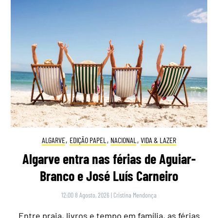
ALGARVE
,
EDIÇÃO PAPEL
,
NACIONAL
,
VIDA & LAZER
Algarve entra nas férias de Aguiar-
Branco e José Luís Carneiro
12:00 8 Agosto, 2026
|
Cristina Mendonça
Entre praia, livros e tempo em família, as férias