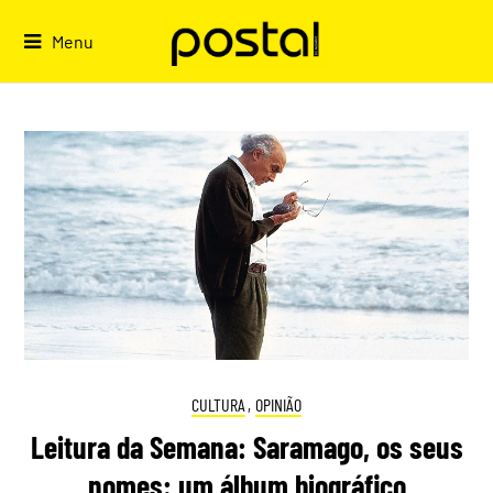
Skip
to
Menu
content
CULTURA
,
OPINIÃO
Leitura da Semana: Saramago, os seus
nomes: um álbum biográfico