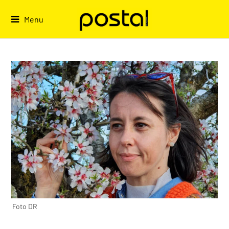
Skip
to
Menu
content
Foto DR