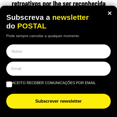
retroativos por lhe ser reconhecida
incapacidade permanente após
×
Subscreva a
newsletter
Segurança Social a ter recusado:
do
POSTAL
tribunal teve decisão final
Pode sempre cancelar a qualquer momento
20:00 7 Agosto, 2026
|
João Luís
O homem recorreu ao tribunal espanhol depois de
ver o pedido recusado e acabou por conseguir
uma decisão favorável
ACEITO RECEBER COMUNICAÇÕES POR EMAIL
Subscrever newsletter