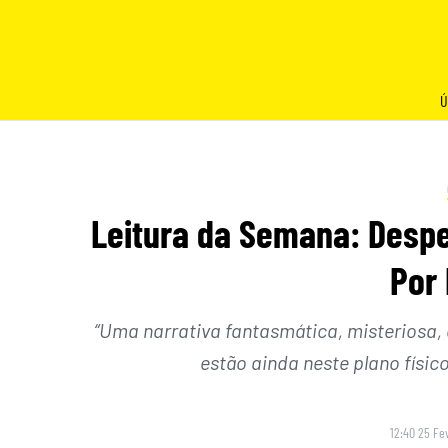
Skip
to
content
Ú
Leitura da Semana: Despe
Por 
“Uma narrativa fantasmática, misteriosa, 
estão ainda neste plano físi
12:40 25 Fe