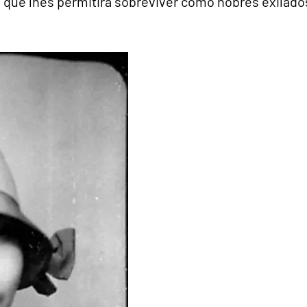
 que lhes permitirá sobreviver como nobres exilado