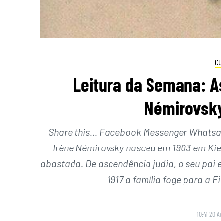
C
Leitura da Semana: A
Némirovsky
Share this… Facebook Messenger Whatsapp
Irène Némirovsky nasceu em 1903 em Kie
abastada. De ascendência judia, o seu pai
1917 a família foge para a 
10:41 20 A