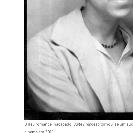
O deu romance inacabado
Suite Francesa
tornou-se um suc
cinema em 2014.