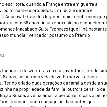
o escritora, quando a França entra em guerra a
ivros tornam-se proibidos. Em 1942 é detida e
de Auschwitz (um dos lugares mais tenebrosos que 
 morreu com 39 anos. A sua obra caiu no esquecimen
 romance inacabado
Suite Francesa
(que li há bastante
cesso mundial, vencedor póstumo do Prémio
R.)
 lugares e desventuras da sua juventude, tendo sid
8 anos, ao narrar a vida da velha serva Tatiana
e. Tendo criado duas gerações da família desde a su
zinha na propriedade da família, outrora cenário de
lução Russa, a velha ama irá percorrer o país a pé no
aris, transportando consigo os diamantes que