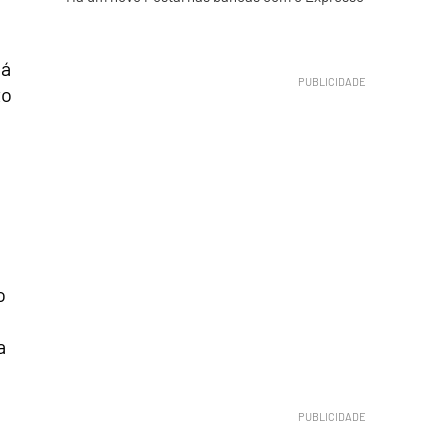
já
to
o
a