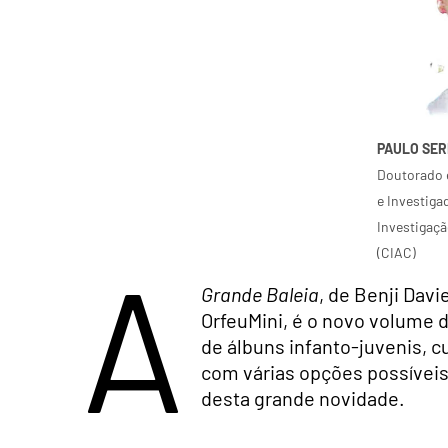
PAULO SE
Doutorado 
e Investiga
Investigaç
(CIAC)
A
Grande Baleia
, de Benji Dav
OrfeuMini, é o novo volume 
de álbuns infanto-juvenis, c
com várias opções possíveis
desta grande novidade.