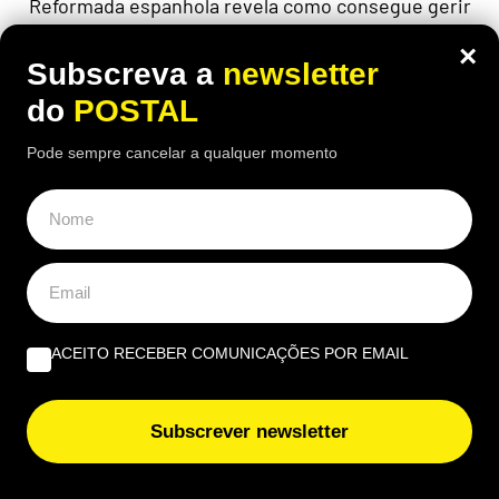
Reformada espanhola revela como consegue gerir
mensalmente uma pensão de 1.100 euros perante
×
preços cada vez mais elevados
Subscreva a
newsletter
do
POSTAL
Pode sempre cancelar a qualquer momento
ACEITO RECEBER COMUNICAÇÕES POR EMAIL
Subscrever newsletter
CIÊNCIA
,
NACIONAL