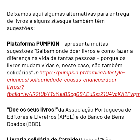
Deixamos aqui algumas alternativas para entrega
de livros e alguns
sites
que também têm
sugestões:
Plataforma PUMPKIN
– apresenta muitas
sugestões “Saibam onde doar livros e como fazer a
diferença na vida de tantas pessoas – porque os
livros mudam vidas e, neste caso, são também
solidários”
In
https://pumpkin.pt/familia/lifestyle-
criancas/solidariedade-causas-criancas/doar-
livros/?
fbclid=IwAR2tUbYTxYuuBScgOSAEuSszZ1U4VcKA2Pvqt
“Doe os seus livros!”
da Associação Portuguesa de
Editores e Livreiros (APEL) e do Banco de Bens
Doados (BBD).
Livraria solidária de Carnide
(Lisboa) “Não