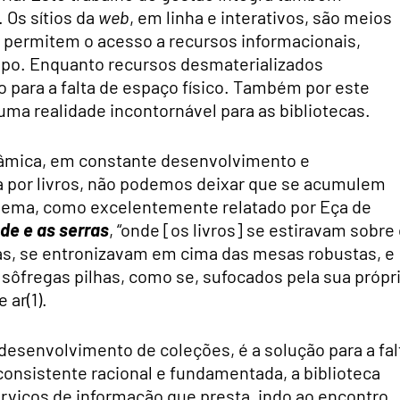
 Os sítios da
web
, em linha e interativos, são meios
permitem o acesso a recursos informacionais,
mpo. Enquanto recursos desmaterializados
 para a falta de espaço físico. Também por este
uma realidade incontornável para as bibliotecas.
nâmica, em constante desenvolvimento e
da por livros, não podemos deixar que se acumulem
lema, como excelentemente relatado por Eça de
de e as serras
, “onde [os livros] se estiravam sobre
as, se entronizavam em cima das mesas robustas, e
sôfregas pilhas, como se, sufocados pela sua própr
ar(1).
esenvolvimento de coleções, é a solução para a fal
consistente racional e fundamentada, a biblioteca
rviços de informação que presta, indo ao encontro