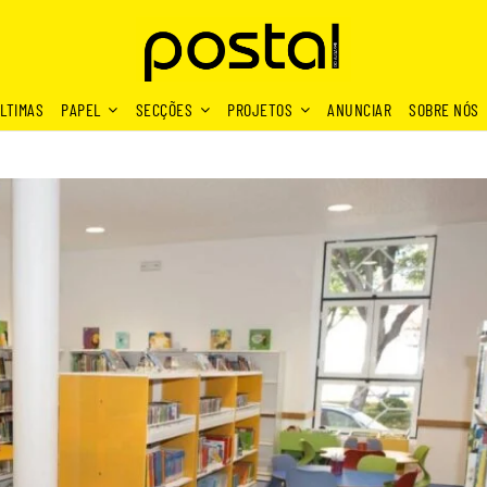
LTIMAS
PAPEL
SECÇÕES
PROJETOS
ANUNCIAR
SOBRE NÓS