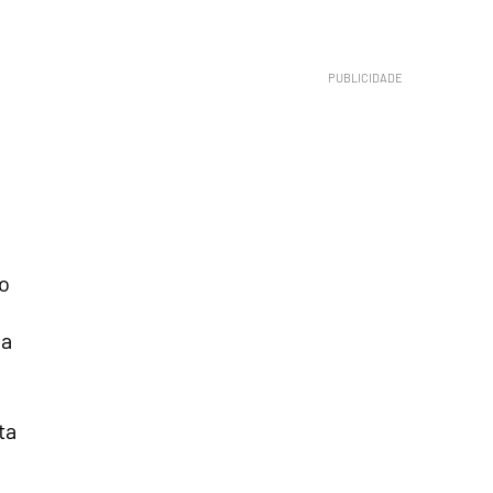
 o
ia
ta