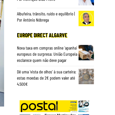
Albufeira, trânsito, ruído e equilíbrio |
Por António Nóbrega
EUROPE DIRECT ALGARVE
Nova taxa em compras online ‘apanha’
europeus de surpresa: União Europeia
esclarece quem não deve pagar
Dê uma ‘vista de olhos’ à sua carteira:
estas moedas de 2€ podem valer até
4.500€