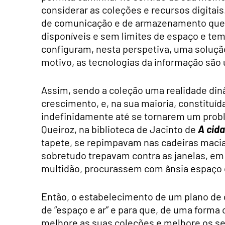
considerar as coleções e recursos digitais.
de comunicação e de armazenamento que 
disponíveis e sem limites de espaço e te
configuram, nesta perspetiva, uma solução
motivo, as tecnologias da informação são 
Assim, sendo a coleção uma realidade di
crescimento, e, na sua maioria, constituí
indefinidamente até se tornarem um prob
Queiroz, na biblioteca de Jacinto de
A cida
tapete, se repimpavam nas cadeiras maci
sobretudo trepavam contra as janelas, em 
multidão, procurassem com ânsia espaço e 
Então, o estabelecimento de um plano de d
de “espaço e ar” e para que, de uma forma 
melhore as suas coleções e melhore os se