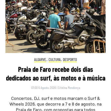
ALGARVE
,
CULTURA
,
DESPORTO
Praia de Faro recebe dois dias
dedicados ao surf, às motos e à música
07:00 6 Agosto, 2026
|
Cristina Mendonça
Concertos, DJ, surf e motos marcam o Surf &
Wheels 2026, que decorre a 7 e 8 de agosto, na
Praia de Faro, com propostas para todos