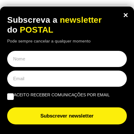
×
Subscreva a
newsletter
do
POSTAL
Pode sempre cancelar a qualquer momento
ACEITO RECEBER COMUNICAÇÕES POR EMAIL
ALGARVE
,
NACIONAL
Tiago viveu em Castro Marim e trocou a
Subscrever newsletter
engenharia pelos gelados artesanais da