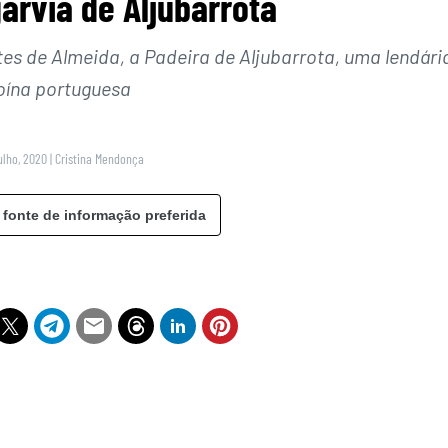
garvia de Aljubarrota
s de Almeida, a Padeira de Aljubarrota, uma lendári
oína portuguesa
ulho, 2020
|
Cristina Mendonça
 fonte de informação preferida