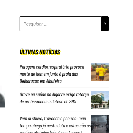
PESQUISAR
POR:
ÚLTIMAS NOTÍCIAS
Paragem cardiorrespiratória provoca
morte de homem junto à praia das
Belharucas em Albufeira
Greve na saúde no Algarve exige reforço
de profissionais e defesa do SNS
Vem aí chuva, trovoada e poeiras: mau
tempo chega já nesta data e estas são as
regiões afetadas (não é nos Açores)