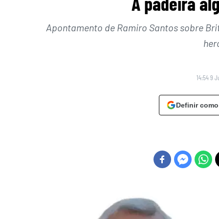
A padeira al
Apontamento de Ramiro Santos sobre Brite
her
14:54 9 J
Definir como