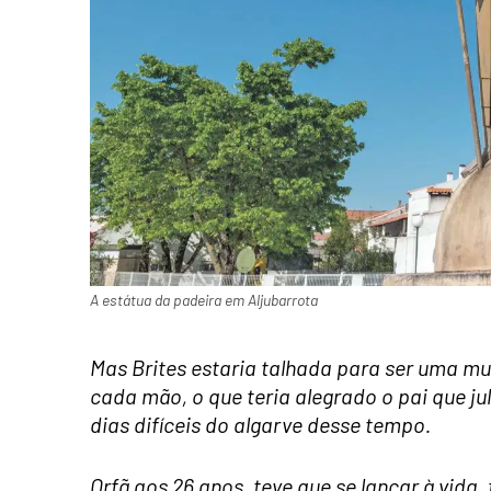
A estátua da padeira em Aljubarrota
Mas Brites estaria talhada para ser uma m
cada mão, o que teria alegrado o pai que ju
dias difíceis do algarve desse tempo.
Orfã aos 26 anos, teve que se lançar à vida,