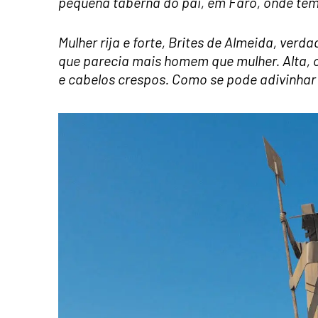
pequena taberna do pai, em Faro, onde tem
Mulher rija e forte, Brites de Almeida, verd
que parecia mais homem que mulher. Alta, 
e cabelos crespos. Como se pode adivinhar 