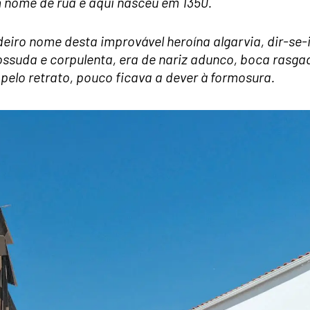
 nome de rua e aqui nasceu em 1350.
adeiro nome desta improvável heroína algarvia, dir-se-
ossuda e corpulenta, era de nariz adunco, boca rasga
pelo retrato, pouco ficava a dever à formosura.