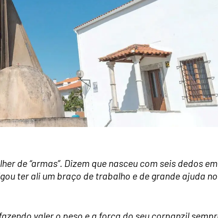
ulher de “armas”. Dizem que nasceu com seis dedos em
lgou ter ali um braço de trabalho e de grande ajuda no
 fazendo valer o peso e a força do seu corpanzil sempr