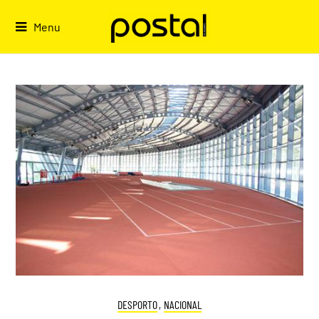
Skip
to
Menu
content
DESPORTO
,
NACIONAL