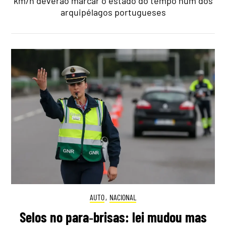
km/h deverão marcar o estado do tempo num dos
arquipélagos portugueses
AUTO
,
NACIONAL
Selos no para‑brisas: lei mudou mas