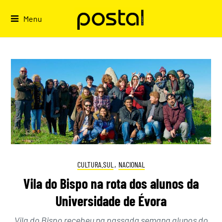
Skip
to
Menu
content
CULTURA.SUL
,
NACIONAL
Vila do Bispo na rota dos alunos da
Universidade de Évora
Vila do Bispo recebeu na passada semana alunos do