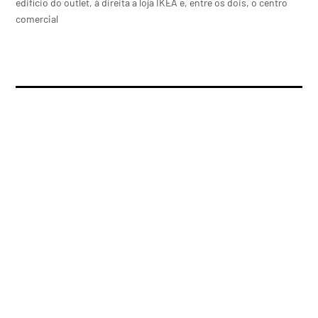
edifício do outlet, à direita a loja IKEA e, entre os dois, o centro
comercial