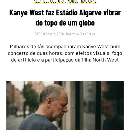
ALGARVE
,
CULTURA
,
MUNDO
,
NACIONAL
Kanye West faz Estádio Algarve vibrar
do topo de um globo
07:55 8 Agosto, 2026
|
Henrique Dias Freire
Milhares de fãs acompanharam Kanye West num
concerto de duas horas, com efeitos visuais, fogo
de artifício e a participação da filha North West