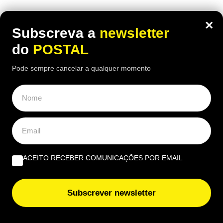
×
Subscreva a
newsletter
do
POSTAL
Pode sempre cancelar a qualquer momento
ACEITO RECEBER COMUNICAÇÕES POR EMAIL
ECONOMIA
,
EUROPA
Carpinteiro reformado de 91 anos com
Subscrever newsletter
incapacidade vê Segurança Social