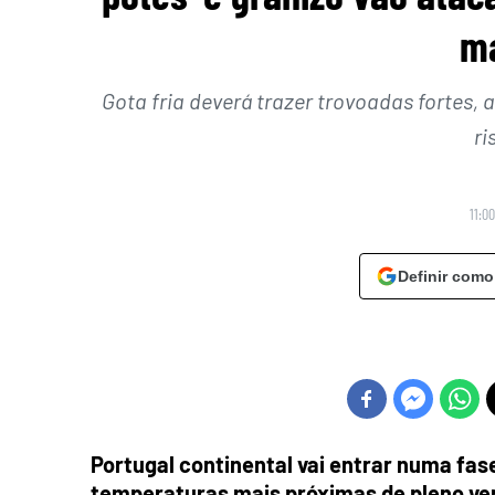
ma
Gota fria deverá trazer trovoadas fortes, 
ri
11:0
Definir como
Portugal continental vai entrar numa fas
temperaturas mais próximas de pleno verã