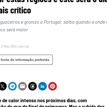
is crítico
aguaceiros e granizo a Portugal: saiba quando e onde 
sco será maior
0 21 Maio, 2026
|
João Luís
 fonte de informação preferida
e de calor intenso nos próximos dias, com
o do que de final de primavera. Mas a subida dos