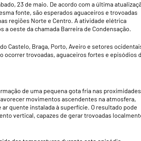
sábado, 23 de maio. De acordo com a última atualizaç
sma fonte, são esperados aguaceiros e trovoadas
nas regiões Norte e Centro. A atividade elétrica
tos a oeste da chamada Barreira de Condensação.
do Castelo, Braga, Porto, Aveiro e setores ocidentai
ão ocorrer trovoadas, aguaceiros fortes e episódios 
 formação de uma pequena gota fria nas proximidades
e favorecer movimentos ascendentes na atmosfera,
r quente instalada à superfície. O resultado pode
nto vertical, capazes de gerar trovoadas localment
ida das temperaturas durante este episódio,