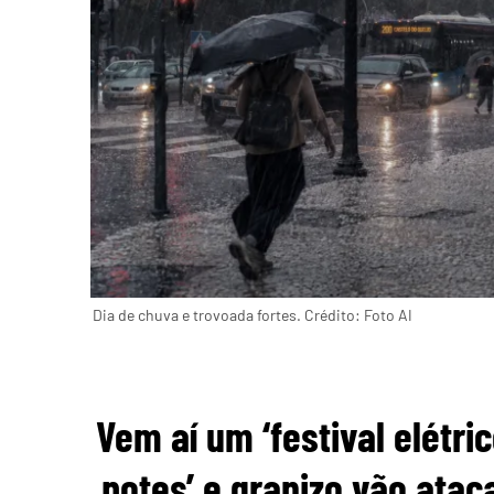
Dia de chuva e trovoada fortes. Crédito: Foto AI
Vem aí um ‘festival elétri
potes’ e granizo vão atac