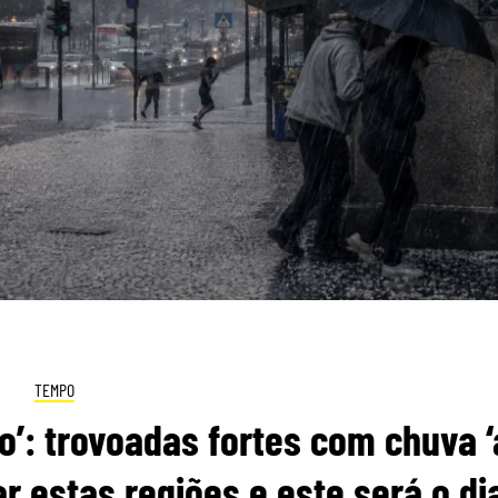
TEMPO
co’: trovoadas fortes com chuva ‘
ar estas regiões e este será o di