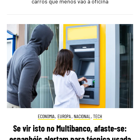
carros que menos vão à oficina
ECONOMIA
,
EUROPA
,
NACIONAL
,
TECH
Se vir isto no Multibanco, afaste-se:
espanhóis alertam para técnica usada