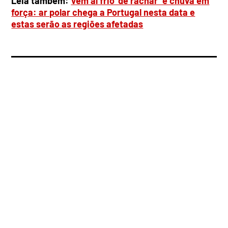
Leia também:
Vem aí frio ‘de rachar’ e chuva em
força: ar polar chega a Portugal nesta data e
estas serão as regiões afetadas