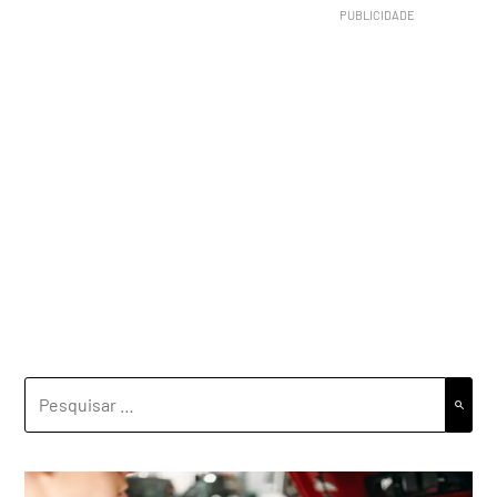
PESQUISAR
POR: