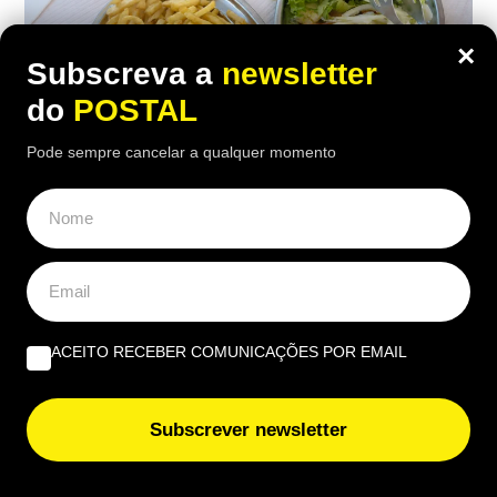
×
Subscreva a
newsletter
do
POSTAL
Pode sempre cancelar a qualquer momento
ALGARVE
,
GASTRONOMIA
“O verdadeiro sabor da Guia”: nesta
churrasqueira algarvia da EN125 ainda
pode comer “excelente frango à Guia”
por 6,50€
ACEITO RECEBER COMUNICAÇÕES POR EMAIL
16:40 5 Agosto, 2026
|
João Luís
Subscrever newsletter
Há uma paragem na Nacional 125 onde uma das
receitas mais conhecidas de frango assado do
Algarve continuam a chamar clientes durante o