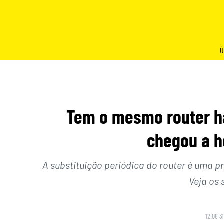
Skip
to
content
Ú
Tem o mesmo router há
chegou a ho
A substituição periódica do router é uma p
Veja os 
12:08 3