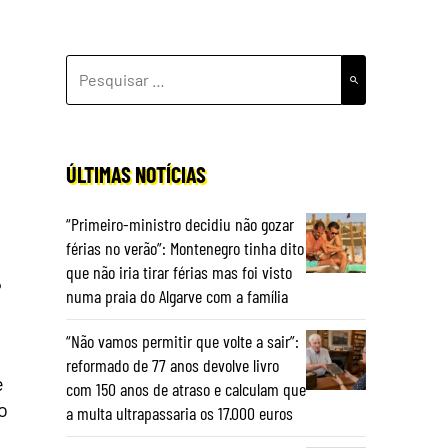
PESQUISAR
POR:
ÚLTIMAS NOTÍCIAS
“Primeiro-ministro decidiu não gozar
férias no verão”: Montenegro tinha dito
que não iria tirar férias mas foi visto
?
numa praia do Algarve com a família
“Não vamos permitir que volte a sair”:
reformado de 77 anos devolve livro
e
com 150 anos de atraso e calculam que
o
a multa ultrapassaria os 17.000 euros