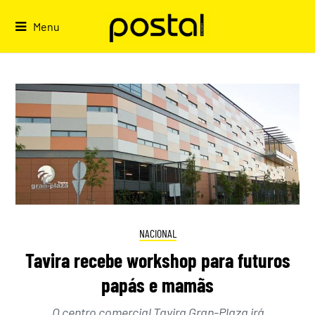
Skip
to
Menu
content
NACIONAL
Tavira recebe workshop para futuros
papás e mamãs
O centro comercial Tavira Gran-Plaza irá